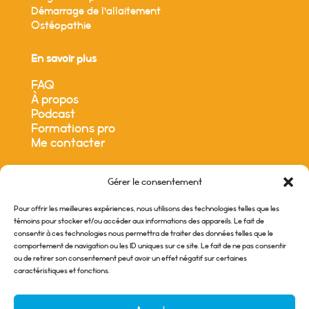
Démarrage de l’allaitement
Ostéopathie
En savoir plus
FAQ
À propos
Podcast
Formations pro
Me contacter
Cours de groupe
Gérer le consentement
Prénataux
Pour offrir les meilleures expériences, nous utilisons des technologies telles que les
Postnataux
témoins pour stocker et/ou accéder aux informations des appareils. Le fait de
consentir à ces technologies nous permettra de traiter des données telles que le
comportement de navigation ou les ID uniques sur ce site. Le fait de ne pas consentir
ou de retirer son consentement peut avoir un effet négatif sur certaines
caractéristiques et fonctions.