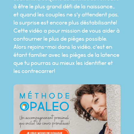
à être le plus grand défi de la naissance…
et quand les couples ne s’y attendent pas,
la surprise est encore plus déstabilisante!
Cette vidéo a pour mission de vous aider à
contourner le plus de pièges possible.
Alors rejoins-moi dans la vidéo, c’est en
étant familier avec les pièges de la latence
que tu pourras au mieux les identifier et
les contrecarrer!