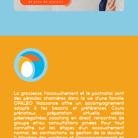
La grossesse, l’accouchement et le postnatal sont
des périodes charnières dans la vie d’une famille.
OPALEO Naissance offre un accompagnement
adapté à tes besoins et préférences. Cours
prénataux, préparation virtuelle, vidéos
préenregistrées, coaching en direct, rencontres de
groupe et/ou consultations privées. Pour tout
connaître sur les étapes d’un accouchement
normal, les contractions, la gestion de la douleur,
l’utilisation des positions et l’accompagnement de