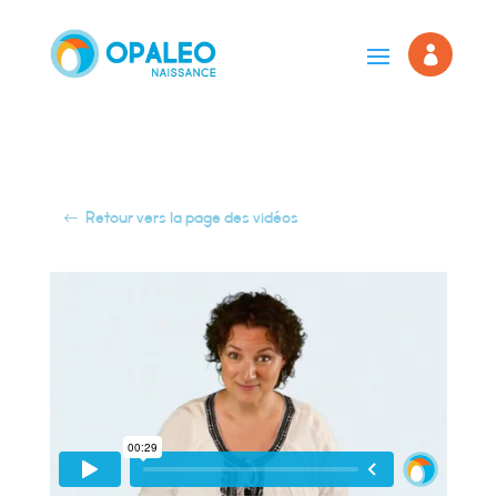

Retour vers la page des vidéos