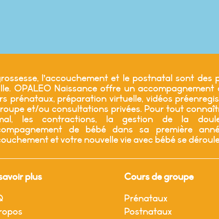
rossesse, l’accouchement et le postnatal sont des p
ille. OPALEO Naissance offre un accompagnement ad
s prénataux, préparation virtuelle, vidéos préenregis
roupe et/ou consultations privées. Pour tout connaî
mal, les contractions, la gestion de la douleu
ccompagnement de bébé dans sa première année
couchement et votre nouvelle vie avec bébé se déroul
savoir plus
Cours de groupe
Q
Prénataux
ropos
Postnataux