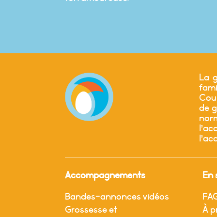
La g
fam
Cour
de g
nor
l’a
l’ac
Accompagnements
En 
Bandes-annonces vidéos
FA
Grossesse et
À p