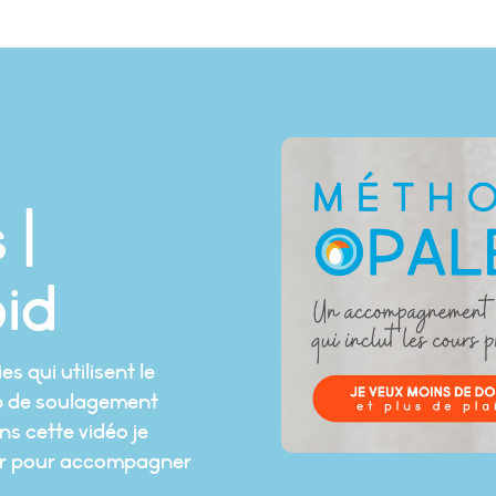
 |
oid
s qui utilisent le
up de soulagement
ns cette vidéo je
ser pour accompagner