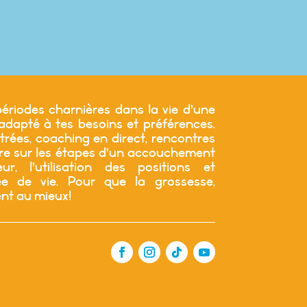
ériodes charnières dans la vie d’une
apté à tes besoins et préférences.
trées, coaching en direct, rencontres
tre sur les étapes d’un accouchement
r, l’utilisation des positions et
 de vie. Pour que la grossesse,
ent au mieux!