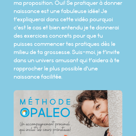
ma proposition. Oui! Se pratiquer à donner
naissance est une fabuleuse idée! Je
t’expliquerai dans cette vidéo pourquoi
c’est le cas et bien entendu je te donnerai
des exercices concrets pour que tu
puisses commencer tes pratiques dès le
milieu de ta grossesse. Suis-moi, je t’invite
dans un univers amusant qui t’aidera à te
rapprocher le plus possible d’une
naissance facilitée.