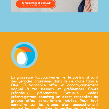
La grossesse, l’accouchement et le postnatal sont
des périodes charnières dans la vie d’une famille.
OPALEO Naissance offre un accompagnement
adapté à tes besoins et préférences. Cours
prénataux, préparation virtuelle, vidéos
préenregistrées, coaching en direct, rencontres de
groupe et/ou consultations privées. Pour tout
connaître sur les étapes d’un accouchement
normal, les contractions, la gestion de la douleur,