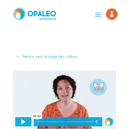

Retour vers la page des vidéos