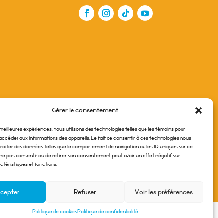
Gérer le consentement
s meilleures expériences, nous utilisons des technologies telles que les témoins pour
accéder aux informations des appareils. Le fait de consentir à ces technologies nous
raiter des données telles que le comportement de navigation ou les ID uniques sur ce
de ne pas consentir ou de retirer son consentement peut avoir un effet négatif sur
ctéristiques et fonctions.
cepter
Refuser
Voir les préférences
|
itique de confidentialité
Politique de cookies
Politique de cookies
Politique de confidentialité