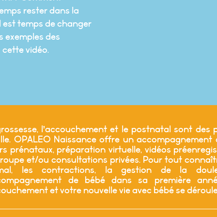
emps rester dans la
l est temps de changer
es exemples des
cette vidéo.
rossesse, l’accouchement et le postnatal sont des p
ille. OPALEO Naissance offre un accompagnement ad
s prénataux, préparation virtuelle, vidéos préenregis
roupe et/ou consultations privées. Pour tout connaî
mal, les contractions, la gestion de la douleu
ccompagnement de bébé dans sa première année
couchement et votre nouvelle vie avec bébé se déroul