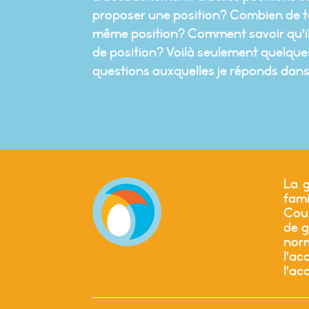
proposer une position? Combien de t
même position? Comment savoir qu’i
de position? Voilà seulement quelqu
questions auxquelles je réponds dans 
La g
fam
Cour
de g
nor
l’a
l’ac