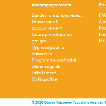
Accompagnements
En 
Bandes-annonces vidéos
FA
Grossesse et
À p
accouchement
Pod
Cours prénataux de
For
groupe
Me 
Hypnose pour la
naissance
Programme postnatal
Démarrage de
l’allaitement
Ostéopathie
© 2026 Opaleo Naissance. Tous droits réservés |