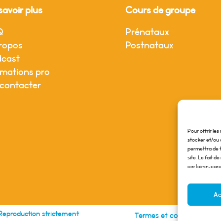
savoir plus
Cours de groupe
Q
Prénataux
ropos
Postnataux
cast
mations pro
contacter
Pour offrir le
stocker et/ou 
permettra de t
site. Le fait 
certaines cara
Ac
 Reproduction strictement
|
Termes et conditions
Pol