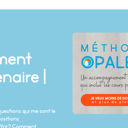
ment
naire |
 questions qui me sont le
positions
offrir? Comment