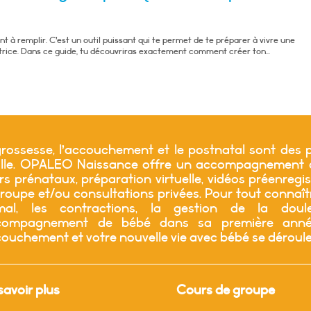
 à remplir. C’est un outil puissant qui te permet de te préparer à vivre une
atrice. Dans ce guide, tu découvriras exactement comment créer ton...
rossesse, l’accouchement et le postnatal sont des p
ille. OPALEO Naissance offre un accompagnement ad
s prénataux, préparation virtuelle, vidéos préenregis
roupe et/ou consultations privées. Pour tout connaî
mal, les contractions, la gestion de la douleu
ccompagnement de bébé dans sa première année
couchement et votre nouvelle vie avec bébé se déroul
savoir plus
Cours de groupe