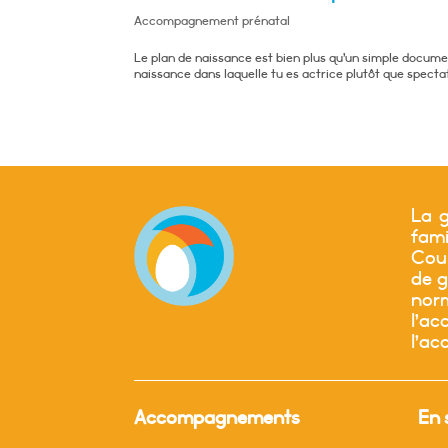
Accompagnement prénatal
Le plan de naissance est bien plus qu’un simple document
naissance dans laquelle tu es actrice plutôt que spect
La g
fam
Cour
de g
nor
l’a
l’ac
Accompagnements
En 