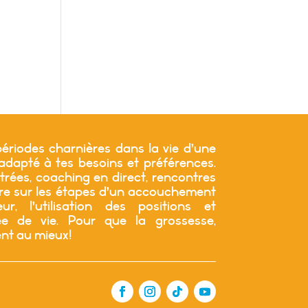
ériodes charnières dans la vie d’une
apté à tes besoins et préférences.
trées, coaching en direct, rencontres
tre sur les étapes d’un accouchement
r, l’utilisation des positions et
 de vie. Pour que la grossesse,
ent au mieux!